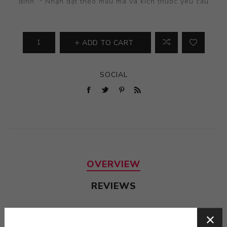
đình. * Nhận đặt theo mẫu mã và kích thước yêu cầu
ADD TO CART
SOCIAL
OVERVIEW
REVIEWS
Thông tin chi tiết sản phẩm: