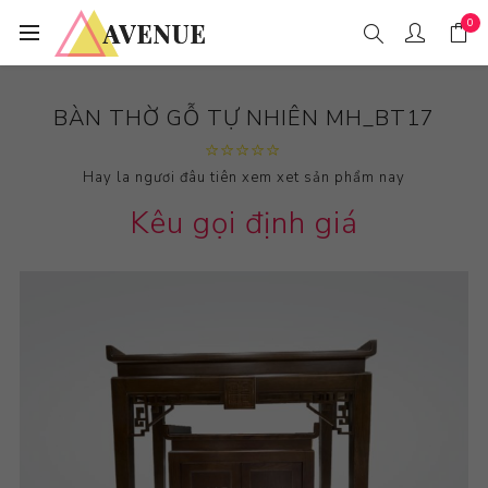
0
BÀN THỜ GỖ TỰ NHIÊN MH_BT17
Hay la ngươi đâu tiên xem xet sản phẩm nay
Kêu gọi định giá